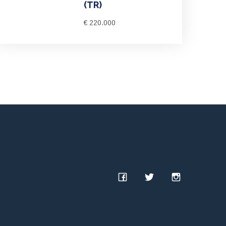
(TR)
€ 220.000