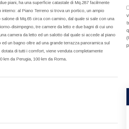
 due piani, ha una superficie catastale di Mq.287 facilmente
 suo interno: al Piano Terreno si trova un portico, un ampio
v
o salone di Mq.65 circa con camino, dal quale si sale con una
t
iorno-disimpegno, tre camere da letto e due bagni di cui uno
q
 una camera da letto ed un salotto dal quale si accede al piano
(
o ed un bagno oltre ad una grande terrazza panoramica sul
p
a, dotata di tutti i comfort, viene venduta completamente
, 60 km da Perugia, 100 km da Roma.