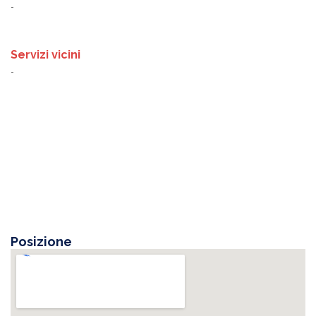
-
Servizi vicini
-
Posizione