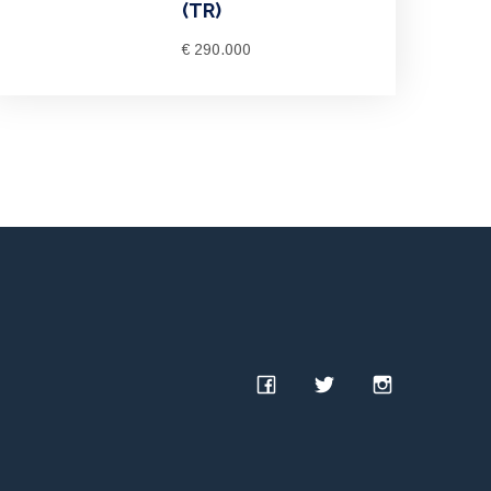
(TR)
€ 290.000