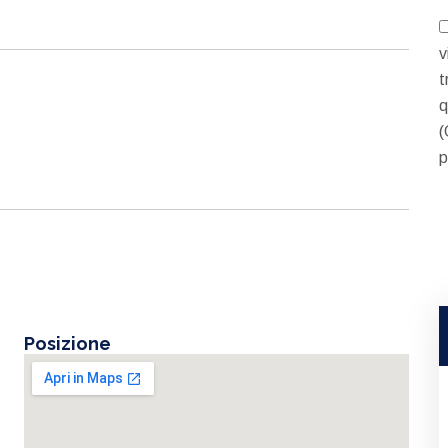
v
t
q
(
p
Posizione